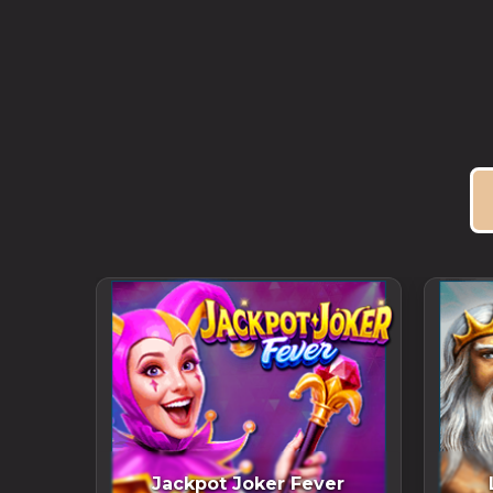
Jackpot Joker Fever