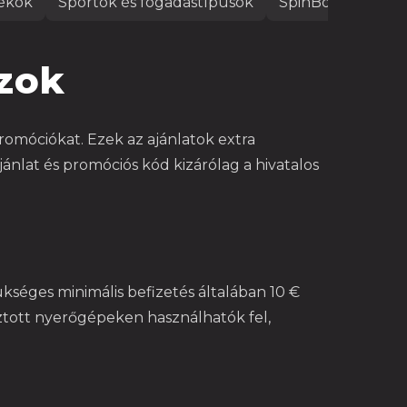
tékok
Sportok és fogadástípusok
SpinBoss Casino f
a
Bulky Dice
zok
AMATIC
Golden Shower
NOLIMITCITY
omóciókat. Ezek az ajánlatok extra
ánlat és promóciós kód kizárólag a hivatalos
kséges minimális befizetés általában 10 €
ztott nyerőgépeken használhatók fel,