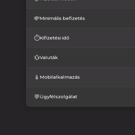
💸
Minimális befizetés
⏱️
Kifizetési idő
💱
Valuták
📱
Mobilalkalmazás
💬
Ügyfélszolgálat