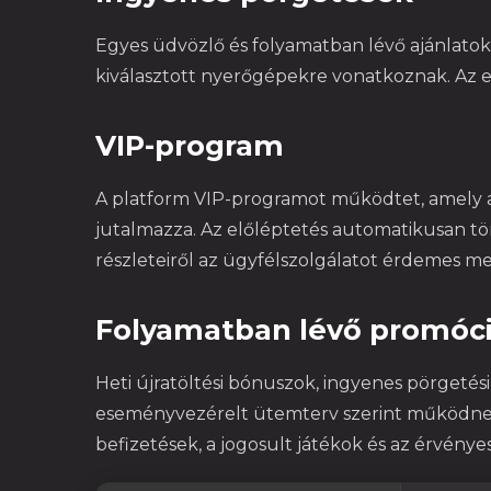
Egyes üdvözlő és folyamatban lévő ajánlatok 
kiválasztott nyerőgépekre vonatkoznak. Az e
VIP-program
A platform VIP-programot működtet, amely a 
jutalmazza. Az előléptetés automatikusan tö
részleteiről az ügyfélszolgálatot érdemes m
Folyamatban lévő promóc
Heti újratöltési bónuszok, ingyenes pörgeté
eseményvezérelt ütemterv szerint működnek. A
befizetések, a jogosult játékok és az érvénye