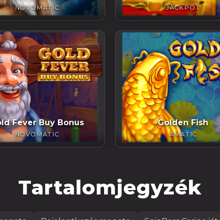
NOVOMATIC
JACKPOT
ld Fever Buy Bonus
Golden Fish
NOVOMATIC
AMATIC
s of Ra: Hold and Win
3 Wonders Catch
Majestic Claws - Hold 
Stoichkov #8
YGGDRASIL
BETSOFT
SPINOMENAL
EGT
co Farm - Hold & Win
Clovers of Luck 2
Richness Factory
Fortune Coins
RUBYPLAY
BETSOFT
TADA GAMING
EGT
Tartalomjegyzék