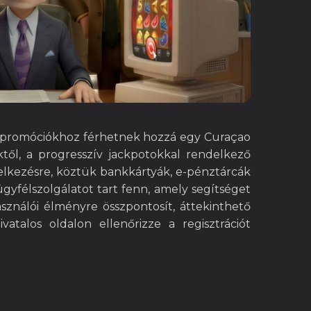
és promóciókhoz férhetnek hozzá egy Curaçao
től, a progresszív jackpotokkal rendelkező
delkezésre, köztük bankkártyák, e-pénztárcák
ügyfélszolgálatot tart fenn, amely segítséget
sználói élményre összpontosít, áttekinthető
vatalos oldalon ellenőrizze a regisztrációt