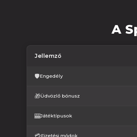
A S
Jellemző
🛡️
Engedély
🎁
Üdvözlő bónusz
🎰
Játéktípusok
💳
Fizetési módok