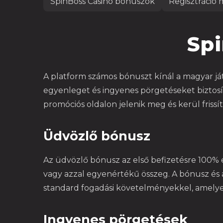
SpinBoss Casino bónuszok
Regisztráció
Farmhouse
Sp
HACKSAW
Pearl Coin Rise
RUBYPLAY
A platform számos bónuszt kínál a magyar já
egyenleget és ingyenes pörgetéseket biztosít
promóciós oldalon jelenik meg és kerül frissít
Üdvözlő bónusz
Az üdvözlő bónusz az első befizetésre 100% e
vagy azzal egyenértékű összeg. A bónusz és 
standard fogadási követelményekkel, amelyeke
Ingyenes pörgetések