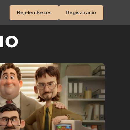
Bejelentkezés
Regisztráció
NO